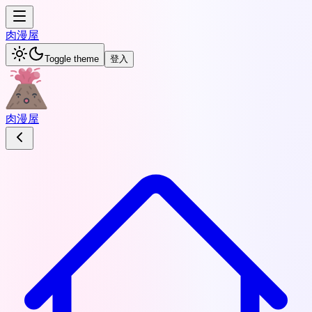
肉
漫屋
Toggle theme
登入
肉
漫屋