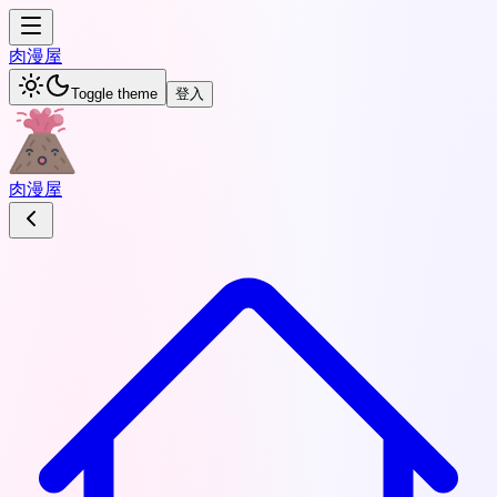
肉
漫屋
Toggle theme
登入
肉
漫屋