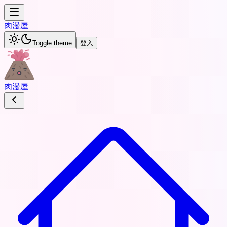
肉
漫屋
Toggle theme
登入
肉
漫屋