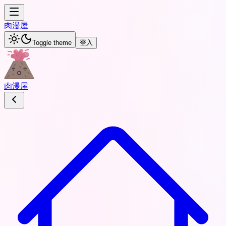
肉
漫屋
Toggle theme
登入
肉
漫屋