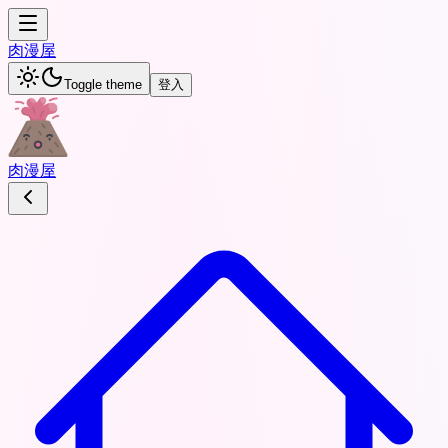
肉
漫屋
Toggle theme
登入
肉
漫屋