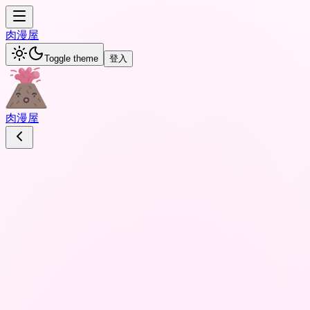
肉
漫屋
Toggle theme
登入
肉
漫屋