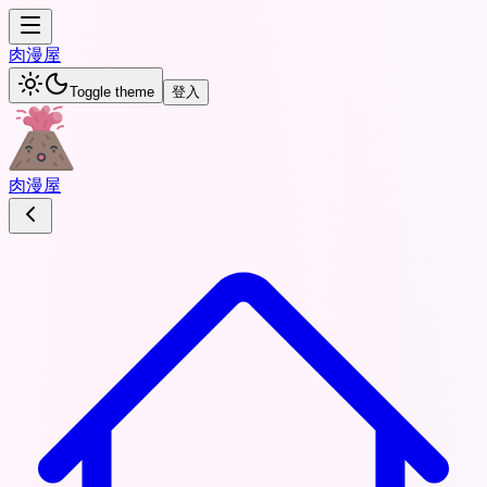
肉
漫屋
Toggle theme
登入
肉
漫屋