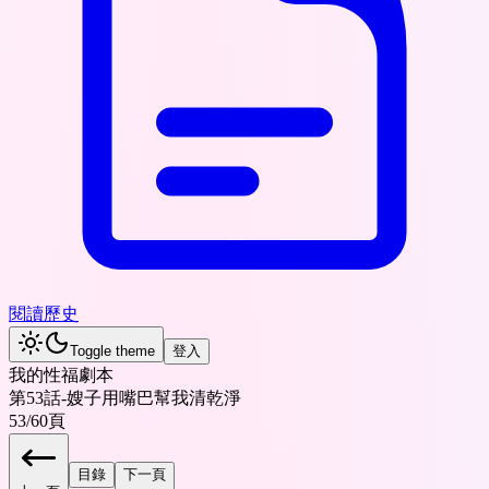
閱讀歷史
Toggle theme
登入
我的性福劇本
第53話-嫂子用嘴巴幫我清乾淨
53
/
60
頁
目錄
下一頁