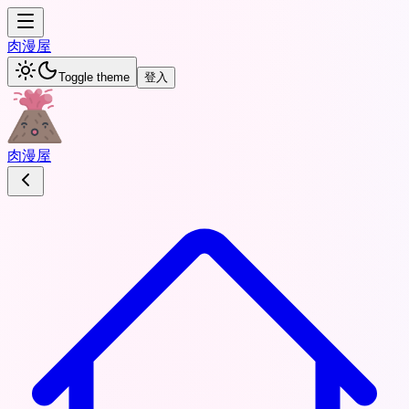
肉
漫屋
Toggle theme
登入
肉
漫屋