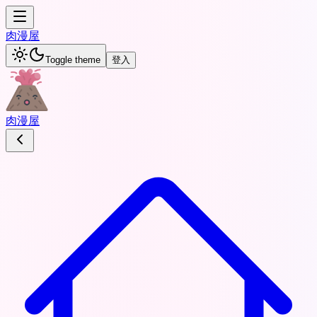
肉
漫屋
Toggle theme
登入
肉
漫屋