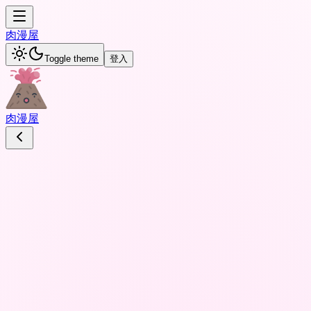
肉
漫屋
Toggle theme
登入
肉
漫屋