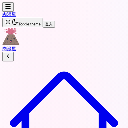
肉
漫屋
Toggle theme
登入
肉
漫屋