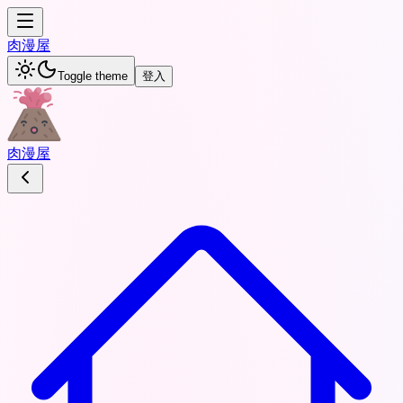
肉
漫屋
Toggle theme
登入
肉
漫屋