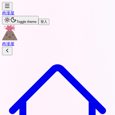
肉
漫屋
Toggle theme
登入
肉
漫屋