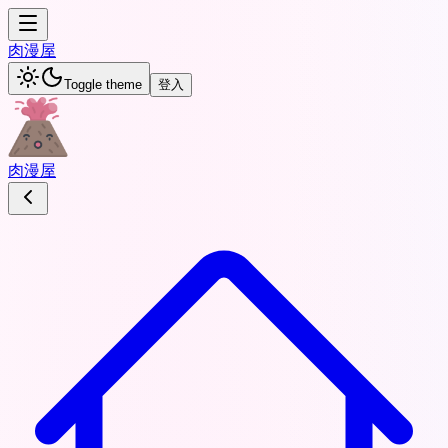
肉
漫屋
Toggle theme
登入
肉
漫屋