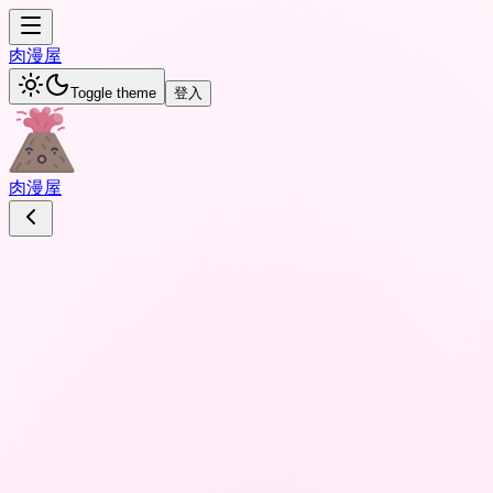
肉
漫屋
Toggle theme
登入
肉
漫屋