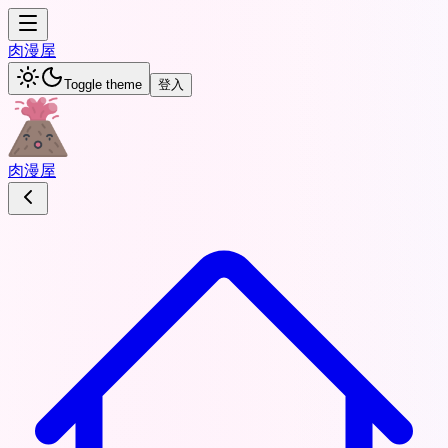
肉
漫屋
Toggle theme
登入
肉
漫屋