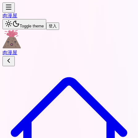
肉
漫屋
Toggle theme
登入
肉
漫屋