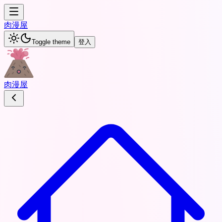
肉
漫屋
Toggle theme
登入
肉
漫屋