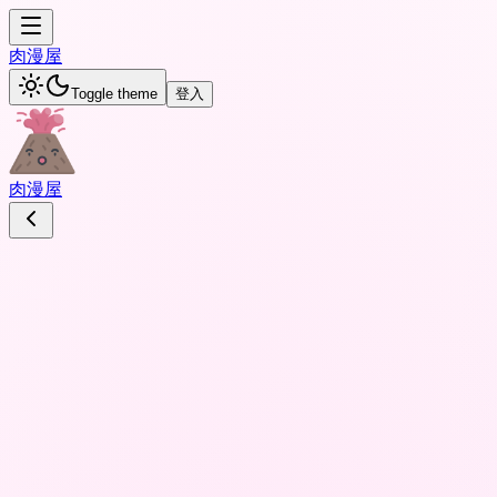
肉
漫屋
Toggle theme
登入
肉
漫屋