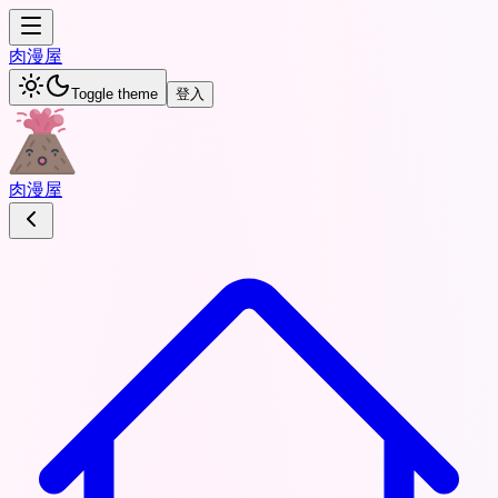
肉
漫屋
Toggle theme
登入
肉
漫屋