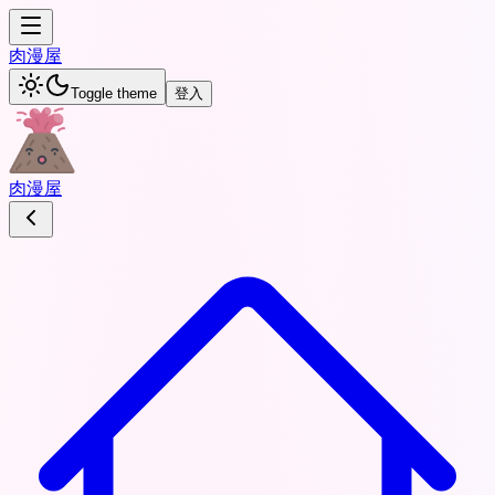
肉
漫屋
Toggle theme
登入
肉
漫屋