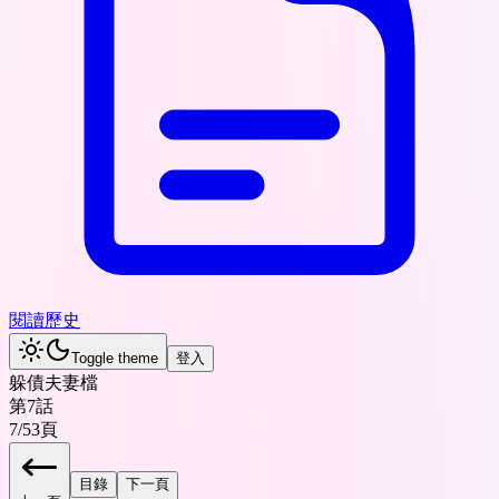
閱讀歷史
Toggle theme
登入
躲債夫妻檔
第7話
7
/
53
頁
目錄
下一頁