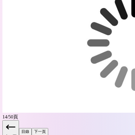
14
/
50
頁
目錄
下一頁