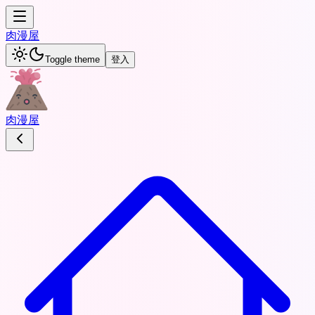
肉
漫屋
Toggle theme
登入
肉
漫屋