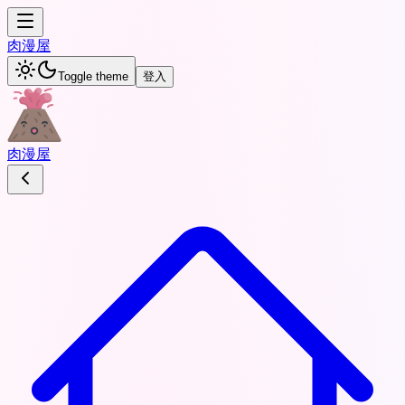
肉
漫屋
Toggle theme
登入
肉
漫屋