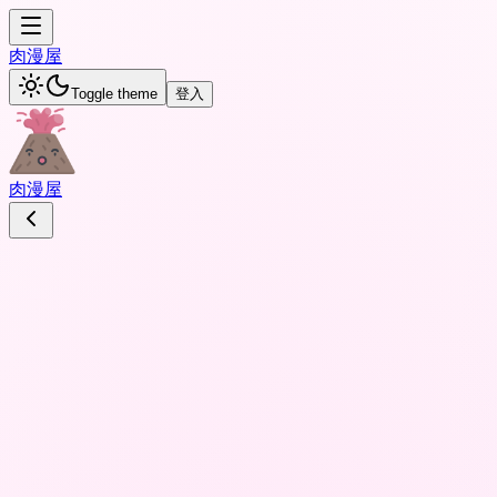
肉
漫屋
Toggle theme
登入
肉
漫屋