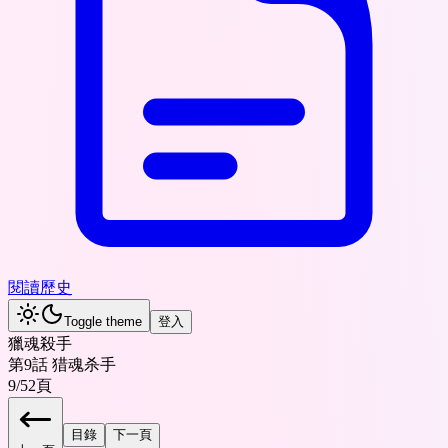
閱讀歷史
Toggle theme
登入
獵魂殺手
第9話 猎魂杀手
9
/
52
頁
目錄
下一頁