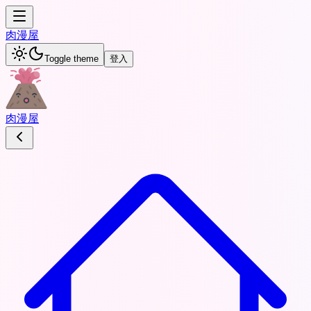
肉
漫屋
Toggle theme
登入
肉
漫屋