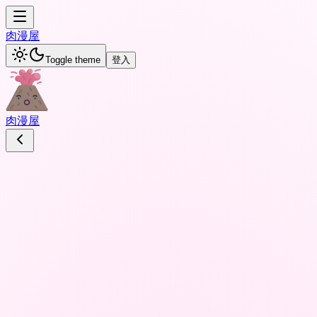
肉
漫屋
Toggle theme
登入
肉
漫屋