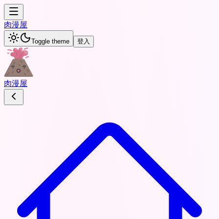
肉
漫屋
Toggle theme
登入
肉
漫屋