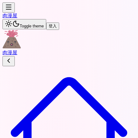
肉
漫屋
Toggle theme
登入
肉
漫屋