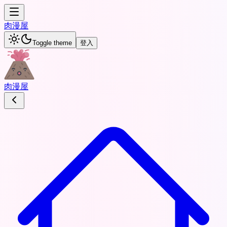
肉
漫屋
Toggle theme
登入
肉
漫屋