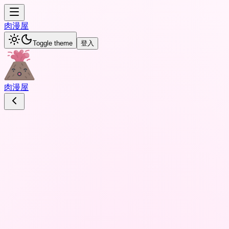
肉
漫屋
Toggle theme
登入
肉
漫屋