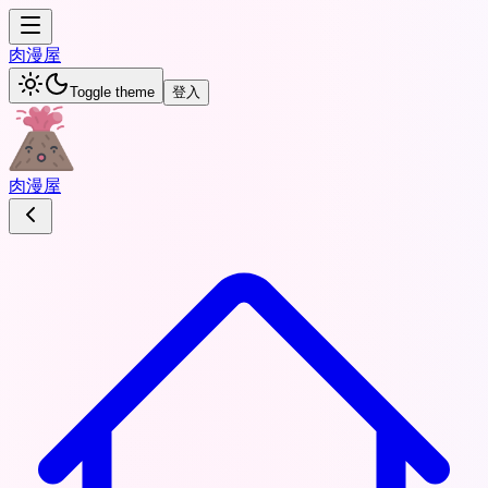
肉
漫屋
Toggle theme
登入
肉
漫屋