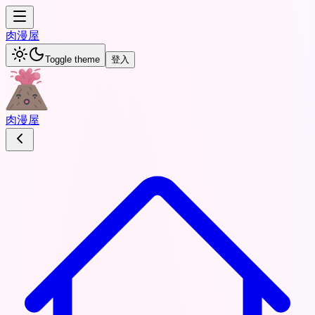
肉
漫屋
Toggle theme
登入
肉
漫屋