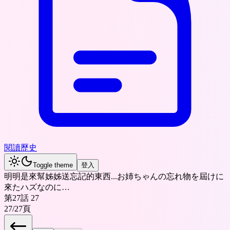
閱讀歷史
Toggle theme
登入
明明是來幫姊姊送忘記的東西...お姉ちゃんの忘れ物を屆けに
來たハズなのに…
第27話 27
27
/
27
頁