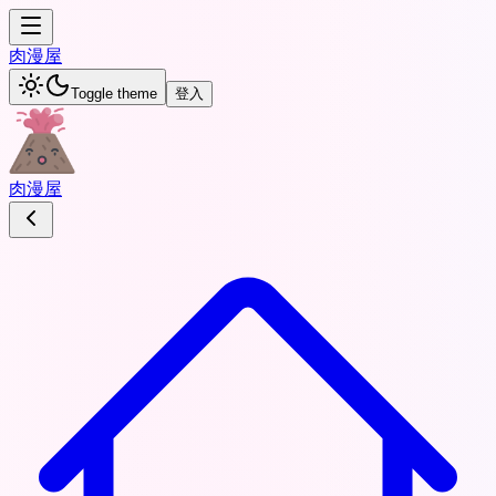
肉
漫屋
Toggle theme
登入
肉
漫屋