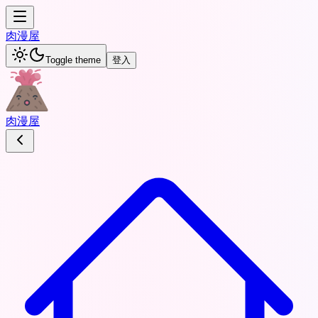
肉
漫屋
Toggle theme
登入
肉
漫屋