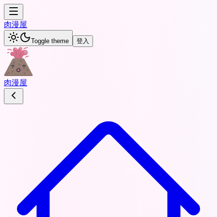
肉
漫屋
Toggle theme
登入
肉
漫屋