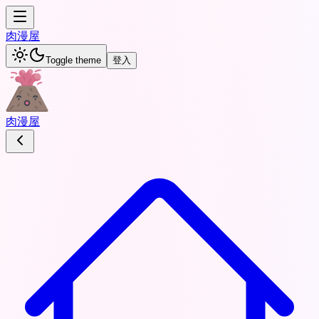
肉
漫屋
Toggle theme
登入
肉
漫屋