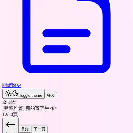
閱讀歷史
Toggle theme
登入
女朋友
[尹率雅篇] 新的寄宿生<8>
12
/
20
頁
目錄
下一頁