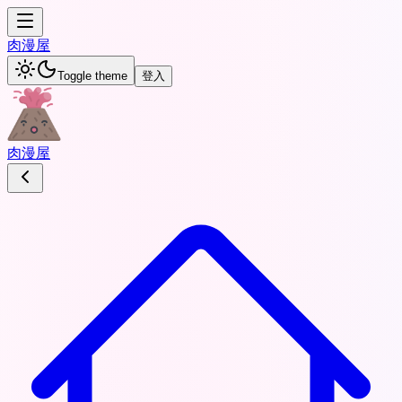
肉
漫屋
Toggle theme
登入
肉
漫屋