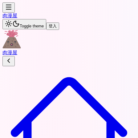
肉
漫屋
Toggle theme
登入
肉
漫屋