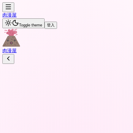
肉
漫屋
Toggle theme
登入
肉
漫屋