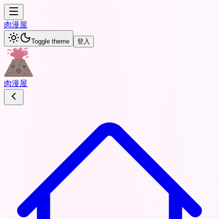
肉
漫屋
Toggle theme
登入
肉
漫屋