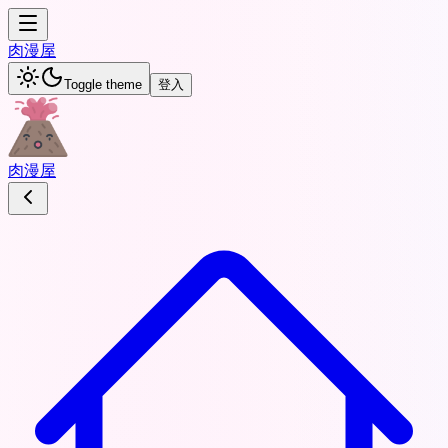
肉
漫屋
Toggle theme
登入
肉
漫屋