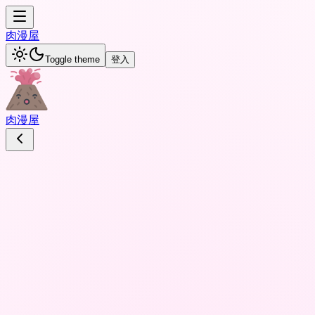
肉
漫屋
Toggle theme
登入
肉
漫屋