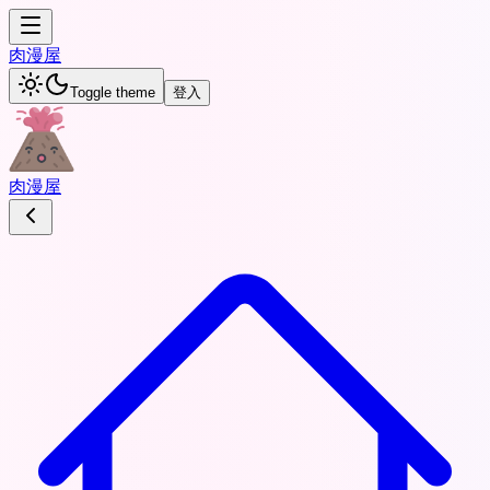
肉
漫屋
Toggle theme
登入
肉
漫屋