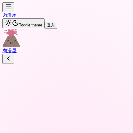
肉
漫屋
Toggle theme
登入
肉
漫屋