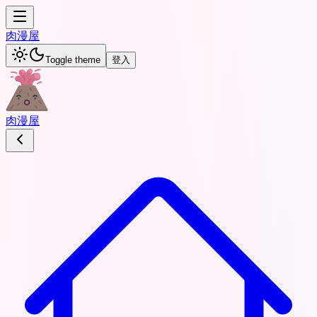
肉
漫屋
Toggle theme
登入
肉
漫屋