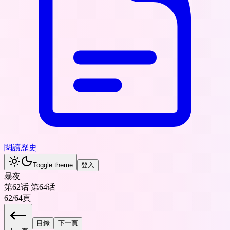
閱讀歷史
Toggle theme
登入
暴夜
第62话 第64话
62
/
64
頁
目錄
下一頁