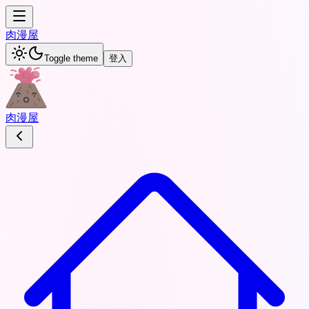
肉
漫屋
Toggle theme
登入
肉
漫屋