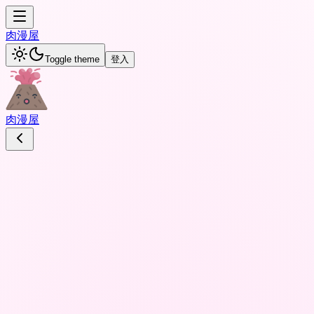
肉
漫屋
Toggle theme
登入
肉
漫屋