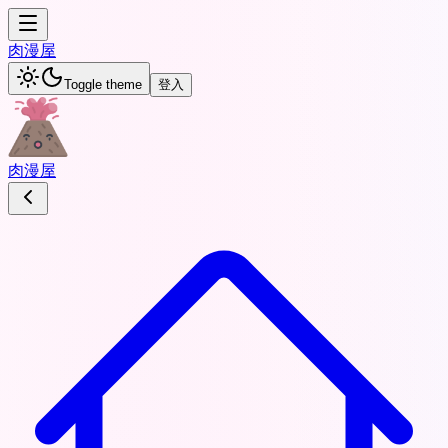
肉
漫屋
Toggle theme
登入
肉
漫屋