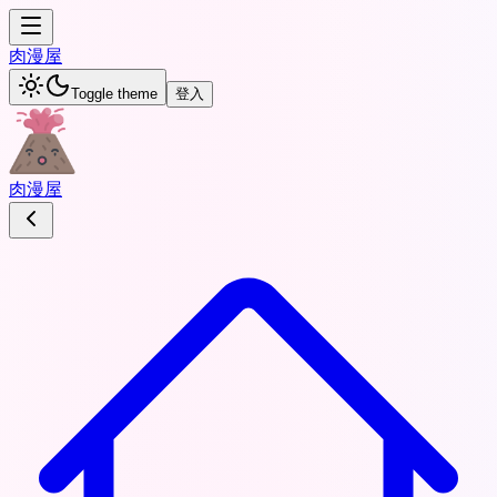
肉
漫屋
Toggle theme
登入
肉
漫屋