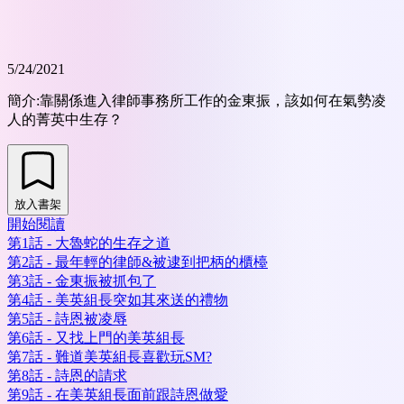
5/24/2021
簡介:
靠關係進入律師事務所工作的金東振，該如何在氣勢凌
人的菁英中生存？
放入書架
開始閱讀
第1話 - 大魯蛇的生存之道
第2話 - 最年輕的律師&被逮到把柄的櫃檯
第3話 - 金東振被抓包了
第4話 - 美英組長突如其來送的禮物
第5話 - 詩恩被凌辱
第6話 - 又找上門的美英組長
第7話 - 難道美英組長喜歡玩SM?
第8話 - 詩恩的請求
第9話 - 在美英組長面前跟詩恩做愛