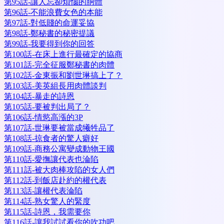
第95話-讓人忘卻煩惱的胴體
第96話-不能浪費女色的本能
第97話-對低賤的命運妥協
第98話-鄭秘書的秘密提議
第99話-我要得到你的回答
第100話-在床上進行最確定的協商
第101話-完全征服鄭秘書的肉體
第102話-金東振和劉世琳搞上了？
第103話-美英組長用肉體談判
第104話-暴走的詩恩
第105話-要被判出局了？
第106話-情慾高漲的3P
第107話-世琳要被當成犧牲品了
第108話-掠食者的驚人癖好
第109話-商務公寓變成動物王國
第110話-愛撫讓代表也淪陷
第111話-被大肉棒攻陷的女人們
第112話-到飯店赴約的權代表
第113話-讓權代表淪陷
第114話-熟女驚人的緊度
第115話-詩恩，我需要你
第116話-讓我試試看你的吹功吧