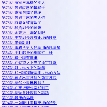
第74話-浴室里赤裸的兩人
第75話-覬覦詩恩的鹹豬手
第76話-東振選擇了世琳
第77話-覬覦世琳的男人們
第78話-詩恩又被背叛了
第79話-騷貨組長的歸來
第80話-金東振，滿足我吧
第81話-美英組長沒有止境的性慾
第82話-愚蠢計劃
第83話-事務所男人們享用的風味餐
第84話-主動獻身的網咖打工妹
第85話-暗中調查世琳
第86話-在慾望之下忘了原定計劃
第87話-對世琳投下的誘餌
第88話-找出讓我能享用世琳的方法
第89話-被逐出事務所的前事務長
第90話-竟然扯世琳後腿？ ！
第91話-在東振辦公室找到了
第92話-世琳意味深長的話語
第93話-最後的揭發
第94話-一如既往迎接東振的詩恩