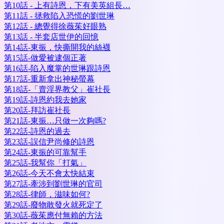
第10話 - 上有詩恩，下有美英組長…
第11話 - 拯救陷入恐慌的劉世琳
第12話 - 總覺得徐薇茱好眼熟
第13話 - 半套店世伊的回憶
第14話-東振，快撕開我的絲襪
第15話-做愛被逮個正著
第16話-陷入魔掌的世琳跟詩恩
第17話-重新拿出神秘螢幕
第18話-「賣淫界教父」崔社長
第19話-詩恩約我去她家
第20話-拜訪崔社長
第21話-東振…只做一次夠嗎?
第22話-詩恩的過去
第23話-誤信尹尚修的詩恩
第24話-東振的可靠幫手
第25話-我幫你「打氣」
第26話-今天不會太快結束
第27話-牽涉到劉世琳的官司
第28話-律師，滋味如何?
第29話-廢物敢發火就死定了
第30話-薇茱應付無賴的方法