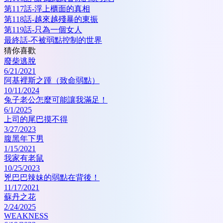
第117話-浮上櫃面的真相
第118話-越來越殘暴的東振
第119話-只為一個女人
最終話-不被弱點控制的世界
猜你喜歡
廢柴逃脫
6/21/2021
阿基裡斯之踵（致命弱點）
10/11/2024
兔子老公怎麼可能讓我滿足！
6/1/2025
上司的尾巴摸不得
3/27/2023
腹黑年下男
1/15/2021
我家有老鼠
10/25/2023
兇巴巴辣妹的弱點在背後！
11/17/2021
蘇丹之花
2/24/2025
WEAKNESS