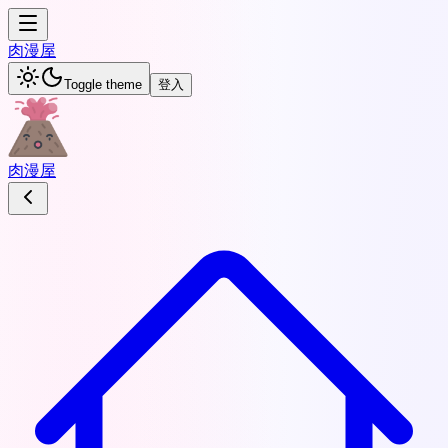
肉
漫屋
Toggle theme
登入
肉
漫屋