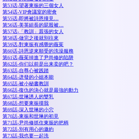
第53话-望著東振的三個女人
第54话-VIP會議室的密會
第55话-即將被詩恩撞見…
第56话-美英組長的屁股被…
第57话-「教訓」囂張的女人
第58话-做完之後就別往來
第59话-對東振有感覺的薇茱
第60话-詩恩逆來順受的洗澡服務
第61话-薇茱掉進了尹尚修的陷阱
第62話-你们以前是出来卖的吧？
第63話-自尊心被践踏
第64話-迸發的小姐本能
第65話-被小秘書教訓
第66話-復仇的決心就是最強的動力
第67話-世琳誘人的雙乳
第68話-想要東振摸我
第69話-深入世琳的小穴
第70話-東振和世琳的初見
第71話-尹尚修抓住東振的把柄
第72話-別有用心的邀約
第73話-我也要一起洗