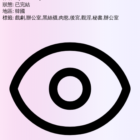
狀態:
已完結
地區:
韓國
標籤:
戲劇,辦公室,黑絲襪,肉慾,後宮,觀淫,秘書,辦公室