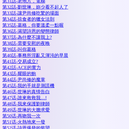
第31話-老地方，電梯
第32話-劉世琳，妳少看不起人了
第33話-讓尹尚修吃驚的場面
第34話-掠食者的獵女法則
第35話-葛格，你要溫柔一點喔
第36話-渴望詩恩的變態律師
第37話-為什麼不讓我上?
第38話-需要安慰的夜晚
第39話-叫你葛格
第40話-事務所淫亂又渾沌的早晨
第41話-交易成立?
第42話-ACE的實力
第43話-耀眼的鮑
第44話-尹尚修的魔掌
第45話-我的手就是測謊機
第46话-世琳的真情告白
第47话-誰來救救我…!
第48话-我來保護劉律師
第49话-世琳的大膽求愛
第50话-再吻我一次
第51话-火熱地來一發
第52话-詩恩爆發的慾望